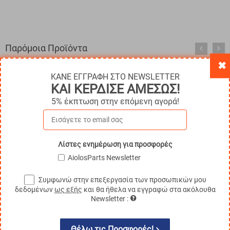
Παρόμοια Προϊόντα
✖
ΚΑΝΕ ΕΓΓΡΑΦΗ ΣΤΟ NEWSLETTER
ΚΑΙ ΚΕΡΔΙΣΕ ΑΜΕΣΩΣ!
10%
5% έκπτωση στην επόμενη αγορά!
Λίστες ενημέρωση για προσφορές
AiolosParts Newsletter
Συμφωνώ στην επεξεργασία των προσωπικών μου
ΠΛΑΪΝΟΣ ΤΡΟΧΟΣ ΠΑΛΕΤΟΦΟΡΟΥ BT (PU)
δεδομένων
ως εξής
και θα ήθελα να εγγραφώ στα ακόλουθα
Newsletter :
Κωδικός:
5530516
€
56.67
Άμεσα
διαθέσιμο
€
51.00
Θέλω τις Προσφορές!