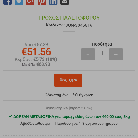
ΤΡΟΧΌΣ ΠΑΛΕΤΟΦΌΡΟΥ
Κωδικός:
JUN-3046816
Ποσότητα
Από
€
57.29
€
51.56
−
+
Κέρδος:
€
5.73
(10%)
€
63.93
Με ΦΠΑ
ΑΓΟΡΑ
Αγαπημένα
Σύγκριση
Ογκομετρικό βάρος:
2.67kg
ΔΩΡΕΑΝ ΜΕΤΑΦΟΡΙΚΑ για παραγγελίες άνω των
€
40.00
έως 2kg
Άμεσα
διαθέσιμο
Παράδοση σε 1-3 εργάσιμες ημέρες