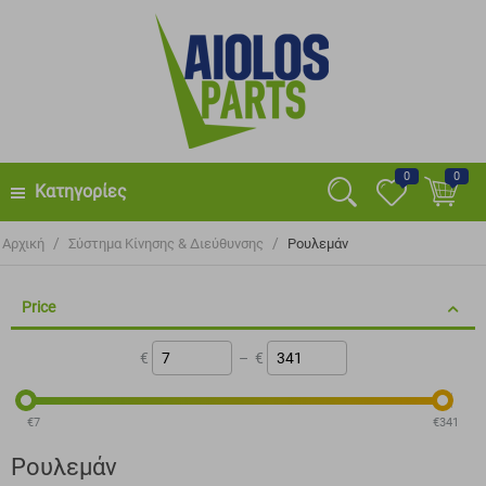
0
0
Κατηγορίες
/
/
Αρχική
Σύστημα Κίνησης & Διεύθυνσης
Ρουλεμάν
Price
€
–
€
‎€
7
‎€
341
Ρουλεμάν