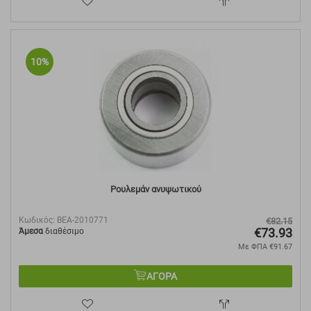
10%
Ρουλεμάν ανυψωτικού
Κωδικός:
BEA-2010771
€
82.15
€
73.93
Άμεσα
διαθέσιμο
Με ΦΠΑ
€
91.67
ΑΓΟΡΑ