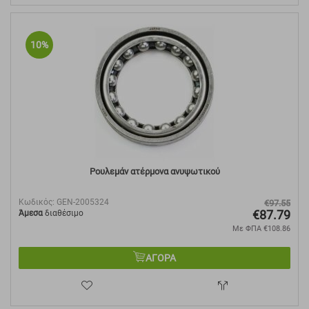
10%
Ρουλεμάν ατέρμονα ανυψωτικού
Κωδικός:
GEN-2005324
€
97.55
€
87.79
Άμεσα
διαθέσιμο
Με ΦΠΑ
€
108.86
ΑΓΟΡΑ