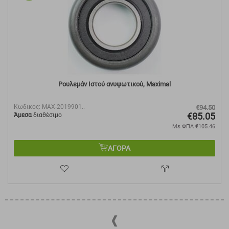
Ρουλεμάν Ιστού ανυψωτικού, Maximal
Κωδικός:
MAX-2019901..
€
94.50
€
85.05
Άμεσα
διαθέσιμο
Με ΦΠΑ
€
105.46
ΑΓΟΡΑ