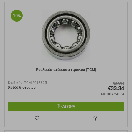
10%
Ρουλεμάν ατέρμονα τιμονιού (TCM)
Κωδικός:
TCM-2018825
€
37.04
€
33.34
Άμεσα
διαθέσιμο
Με ΦΠΑ
€
41.34
ΑΓΟΡΑ