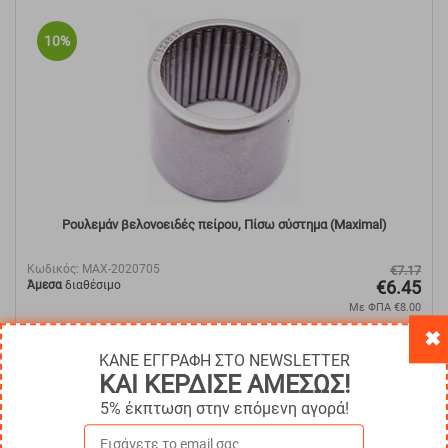
10%
Ρουλεμάν βελονοειδές πείρου, Πίσω σύστημα (Maximal)
Κωδικός:
MAX-2020705
€
7.17
€
6.45
Άμεσα
διαθέσιμο
Με ΦΠΑ
€
8.00
✖
ΑΓΟΡΑ
ΚΑΝΕ ΕΓΓΡΑΦΗ ΣΤΟ NEWSLETTER
ΚΑΙ ΚΕΡΔΙΣΕ ΑΜΕΣΩΣ!
5% έκπτωση στην επόμενη αγορά!