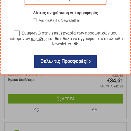
10%
Λίστες ενημέρωση για προσφορές
AiolosParts Newsletter
Συμφωνώ στην επεξεργασία των προσωπικών μου
δεδομένων
ως εξής
και θα ήθελα να εγγραφώ στα ακόλουθα
Newsletter :
Θέλω τις Προσφορές!
Ρουλεμάν Διαφορικού ανυψωτικού, Toyota
Κωδικός:
TOY-2018926
€
38.46
€
34.61
Άμεσα
διαθέσιμο
Με ΦΠΑ
€
42.92
ΑΓΟΡΑ