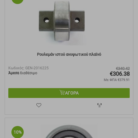
Ρουλεμάν ιστού ανυψωτικού πλαϊνό
Κωδικός:
GEN-2016225
€
340.42
€
306.38
Άμεσα
διαθέσιμο
Με ΦΠΑ
€
379.91
ΑΓΟΡΑ
10%