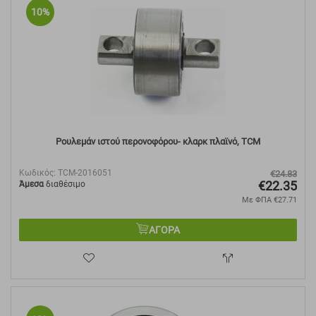
10%
Ρουλεμάν ιστού περονοφόρου- κλαρκ πλαϊνό, TCM
Κωδικός:
TCM-2016051
€
24.83
€
22.35
Άμεσα
διαθέσιμο
Με ΦΠΑ
€
27.71
ΑΓΟΡΑ