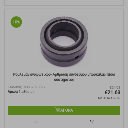
10%
Ρουλεμάν ανυψωτικού- Άρθρωση συνδέσμου μπουκάλας πίσω
συστήματος
Κωδικός:
MAX-2018812
€
24.03
€
21.63
Άμεσα
διαθέσιμο
Με ΦΠΑ
€
26.82
ΑΓΟΡΑ