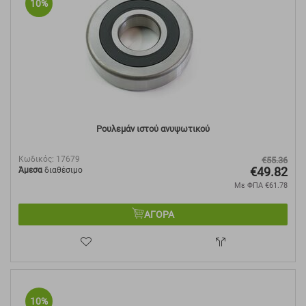
10%
Ρουλεμάν ιστού ανυψωτικού
Κωδικός:
17679
€
55.36
€
49.82
Άμεσα
διαθέσιμο
Με ΦΠΑ
€
61.78
ΑΓΟΡΑ
10%