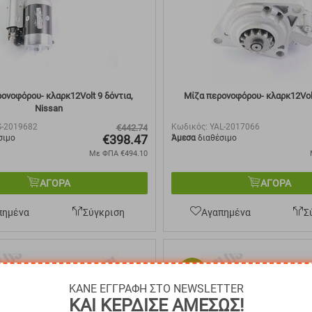
ονοφόρου- κλαρκ12Volt 9 δόντια,
Μίζα περονοφόρου- κλαρκ12Volt
Nissan
S-2019682
Κωδικός:
YAL-2017066
€
442.74
€
398.47
σιμο
Άμεσα
διαθέσιμο
Με ΦΠΑ
€
494.10
ΑΓΟΡΑ
ΑΓΟΡΑ
πημένα
Σύγκριση
Αγαπημένα
Σ
10%
ΚΑΝΕ ΕΓΓΡΑΦΗ ΣΤΟ NEWSLETTER
ΚΑΙ ΚΕΡΔΙΣΕ ΑΜΕΣΩΣ!