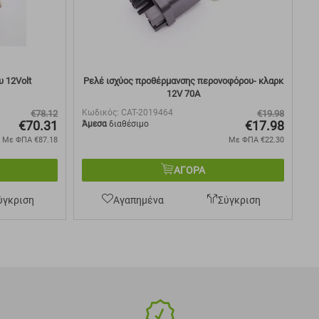
 12Volt
Ρελέ ισχύος προθέρμανσης περονοφόρου- κλαρκ
12V 70A
Κωδικός:
CAT-2019464
€
78.12
€
19.98
€
70.31
€
17.98
Άμεσα
διαθέσιμο
Με ΦΠΑ
€
87.18
Με ΦΠΑ
€
22.30
ΑΓΟΡΑ
ύγκριση
Αγαπημένα
Σύγκριση