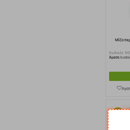
Μίζα περ
Κωδικός:
NI
Άμεσα
διαθέ
Αγα
10%