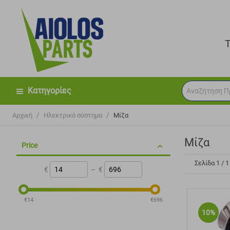
Κατηγορίες
/
/
Αρχική
Ηλεκτρικό σύστημα
Μίζα
Μίζα
Price
Σελίδα 1 / 1
€
–
€
‎€
14
‎€
696
10%