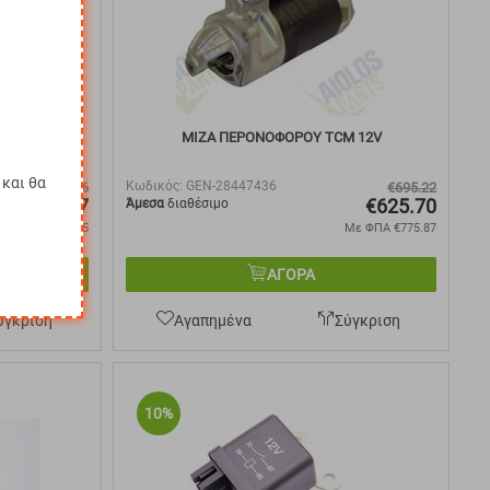
V 9 ΔΟΝΤΙΑ
ΜΙΖΑ ΠΕΡΟΝΟΦΟΡΟΥ TCM 12V
και θα
Κωδικός:
GEN-28447436
€
37.86
€
695.22
€
34.07
€
625.70
Άμεσα
διαθέσιμο
Με ΦΠΑ
€
42.25
Με ΦΠΑ
€
775.87
ΑΓΟΡΑ
ύγκριση
Αγαπημένα
Σύγκριση
10%