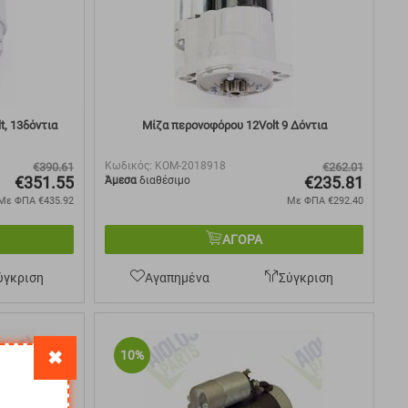
, 13δόντια
Μίζα περονοφόρου 12Volt 9 Δόντια
Κωδικός:
KOM-2018918
€
390.61
€
262.01
€
351.55
€
235.81
Άμεσα
διαθέσιμο
Με ΦΠΑ
€
435.92
Με ΦΠΑ
€
292.40
ΑΓΟΡΑ
ύγκριση
Αγαπημένα
Σύγκριση
✖
10%