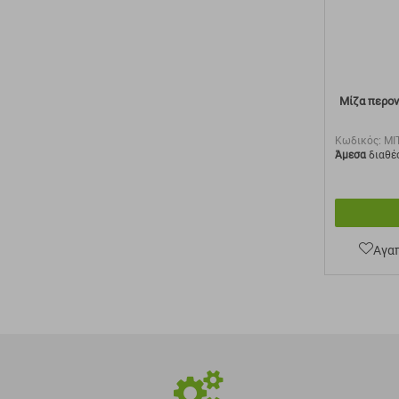
Μίζα περονο
Κωδικός:
MI
Άμεσα
διαθέ
Αγα