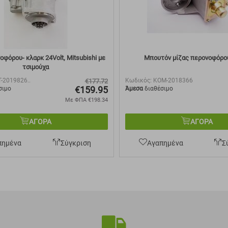
φόρου- κλαρκ 24Volt, Mitsubishi με
Μπουτόν μίζας περονοφόρου
τσιμούχα
T-2019826..
Κωδικός:
KOM-2018366
€
177.72
€
159.95
σιμο
Άμεσα
διαθέσιμο
Με ΦΠΑ
€
198.34
ΑΓΟΡΑ
ΑΓΟΡΑ
πημένα
Σύγκριση
Αγαπημένα
Σ