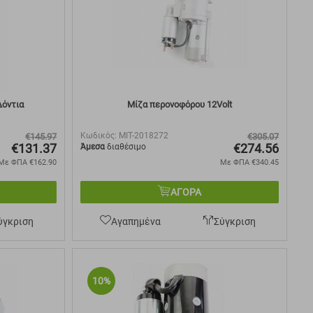
Δόντια
Μίζα περονοφόρου 12Volt
Κωδικός:
MIT-2018272
€
145.97
€
305.07
€
131.37
€
274.56
Άμεσα
διαθέσιμο
Με ΦΠΑ
€
162.90
Με ΦΠΑ
€
340.45
ΑΓΟΡΑ
ύγκριση
Αγαπημένα
Σύγκριση
10%