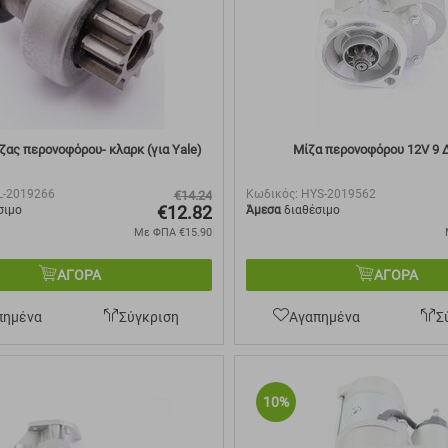
ζας περονοφόρου- κλαρκ (για Yale)
Μίζα περονοφόρου 12V 9 
L-2019266
Κωδικός:
HYS-2019562
€
14.24
€
12.82
σιμο
Άμεσα
διαθέσιμο
Με ΦΠΑ
€
15.90
ΑΓΟΡΑ
ΑΓΟΡΑ
πημένα
Σύγκριση
Αγαπημένα
Σ
10%