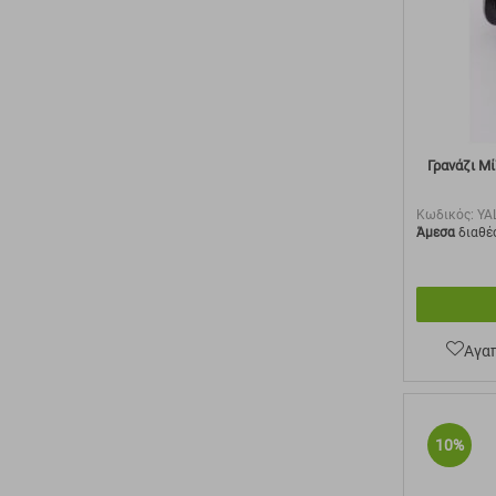
Γρανάζι Μί
Κωδικός:
YA
Άμεσα
διαθέ
Αγα
10%