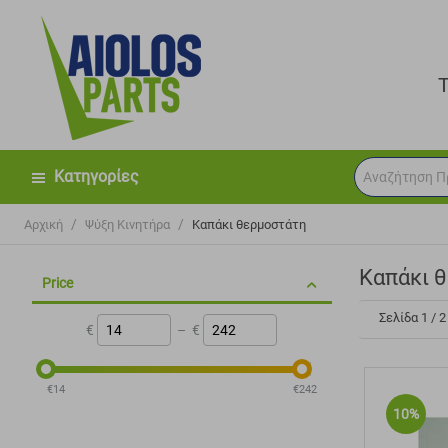
Κατηγορίες
/
/
Αρχική
Ψύξη Κινητήρα
Καπάκι θερμοστάτη
Καπάκι 
Price
Σελίδα 1 / 2
€
–
€
‎€
14
‎€
242
10%