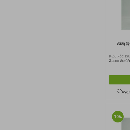
Βάση (φ
Κωδικός:
IS
Άμεσα
διαθέ
Αγα
10%