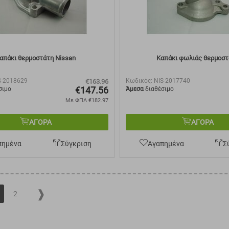
απάκι θερμοστάτη Nissan
Καπάκι φωλιάς θερμοσ
S-2018629
Κωδικός:
NIS-2017740
€
163.96
€
147.56
σιμο
Άμεσα
διαθέσιμο
Με ΦΠΑ
€
182.97
ΑΓΟΡΑ
ΑΓΟΡΑ
πημένα
Σύγκριση
Αγαπημένα
Σ
2