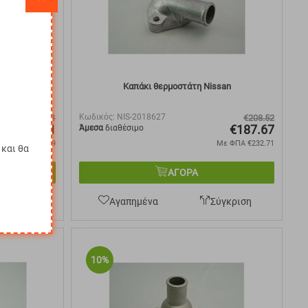
bishi
Καπάκι θερμοστάτη Nissan
Κωδικός:
NIS-2018627
€
155.01
€
208.52
€
139.51
€
187.67
Άμεσα
διαθέσιμο
Με ΦΠΑ
€
172.99
Με ΦΠΑ
€
232.71
και θα
ΑΓΟΡΑ
ύγκριση
Αγαπημένα
Σύγκριση
10%