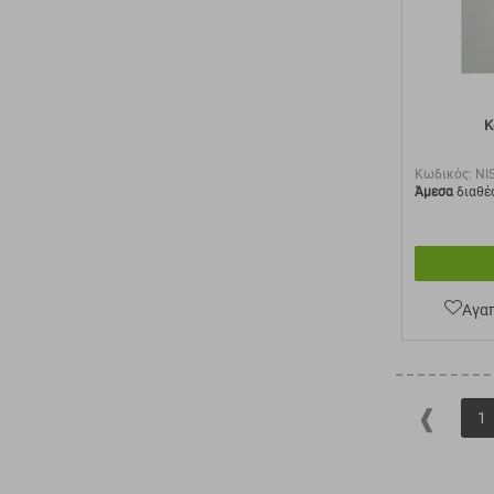
Κ
Κωδικός:
NI
Άμεσα
διαθέ
Αγα
1