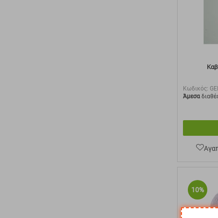
Καβ
Κωδικός:
GE
Άμεσα
διαθέ
Αγα
10%