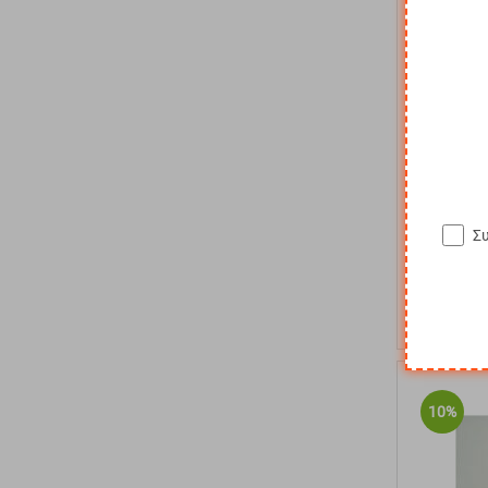
Κα
Κωδικός:
MI
Άμεσα
διαθέ
Σ
Αγα
10%