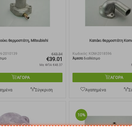
ούκι θερμοστάτη, Mitsubishi
Καπάκι θερμοστάτη Kom
N-2010139
Κωδικός:
KOM-2018596
€
43.34
€
39.01
σιμο
Άμεσα
διαθέσιμο
Με ΦΠΑ
€
48.37
ΑΓΟΡΑ
ΑΓΟΡΑ
πημένα
Σύγκριση
Αγαπημένα
Σ
10%