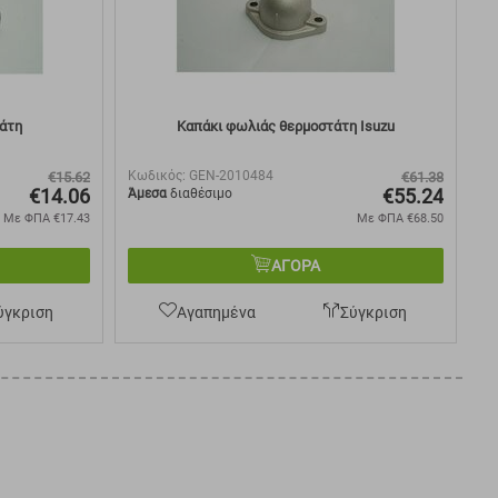
τάτη
Καπάκι φωλιάς θερμοστάτη Isuzu
Κωδικός:
GEN-2010484
€
15.62
€
61.38
€
14.06
€
55.24
Άμεσα
διαθέσιμο
Με ΦΠΑ
€
17.43
Με ΦΠΑ
€
68.50
ΑΓΟΡΑ
ύγκριση
Αγαπημένα
Σύγκριση