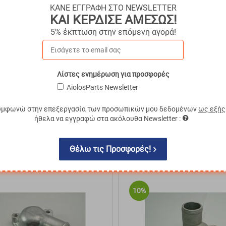
ΚΑΝΕ ΕΓΓΡΑΦΗ ΣΤΟ NEWSLETTER
ΚΑΙ ΚΕΡΔΙΣΕ ΑΜΕΣΩΣ!
5% έκπτωση στην επόμενη αγορά!
πάκι θερμοστάτη Mitsubishi
Καπάκι θερμοστάτη Mitsu
Λίστες ενημέρωση για προσφορές
T-2019117
Κωδικός:
MIT-2018051
€
54.18
AiolosParts Newsletter
€
48.76
σιμο
Άμεσα
διαθέσιμο
Με ΦΠΑ
€
60.46
υμφωνώ στην επεξεργασία των προσωπικών μου δεδομένων
ως εξής
ήθελα να εγγραφώ στα ακόλουθα Newsletter :
ΑΓΟΡΑ
ΑΓΟΡΑ
πημένα
Σύγκριση
Αγαπημένα
Σ
Θέλω τις Προσφορές!
10%