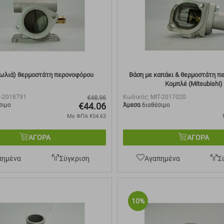
ωλιά) θερμοστάτη περονοφόρου
Βάση με καπάκι & θερμοστάτη π
Κομπλέ (Mitsubishi)
U-2018791
Κωδικός:
MIT-2017020
€
48.96
€
44.06
σιμο
Άμεσα
διαθέσιμο
Με ΦΠΑ
€
54.63
ΑΓΟΡΑ
ΑΓΟΡΑ
πημένα
Σύγκριση
Αγαπημένα
Σ
10%