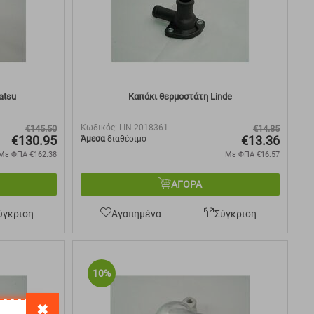
atsu
Καπάκι θερμοστάτη Linde
Κωδικός:
LIN-2018361
€
145.50
€
14.85
€
130.95
€
13.36
Άμεσα
διαθέσιμο
Με ΦΠΑ
€
162.38
Με ΦΠΑ
€
16.57
ΑΓΟΡΑ
ύγκριση
Αγαπημένα
Σύγκριση
10%
✖