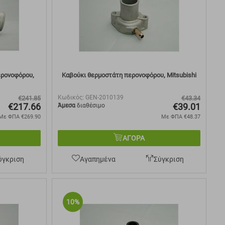
ερονοφόρου,
Καβούκι θερμοστάτη περονοφόρου, Mitsubishi
Κωδικός:
GEN-2010139
€
241.85
€
43.34
€
217.66
€
39.01
Άμεσα
διαθέσιμο
Με ΦΠΑ
€
269.90
Με ΦΠΑ
€
48.37
ΑΓΟΡΑ
ύγκριση
Αγαπημένα
Σύγκριση
10%