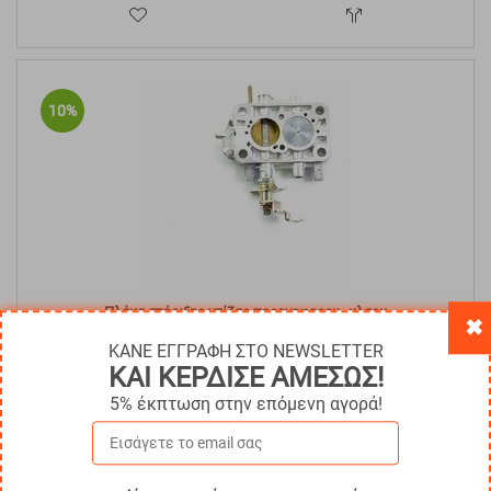
10%
Πλάκα στήριξης ντίζας περονοφορου--κλαρκ
✖
ΚΑΝΕ ΕΓΓΡΑΦΗ ΣΤΟ NEWSLETTER
Κωδικός:
GEN-2010707
€
214.92
ΚΑΙ ΚΕΡΔΙΣΕ ΑΜΕΣΩΣ!
€
193.43
Άμεσα
διαθέσιμο
5% έκπτωση στην επόμενη αγορά!
Με ΦΠΑ
€
239.85
ΑΓΟΡΑ