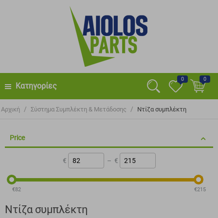
0
0
Κατηγορίες
/
/
Αρχική
Σύστημα Συμπλέκτη & Μετάδοσης
Ντίζα συμπλέκτη
Price
€
–
€
‎€
82
‎€
215
Ντίζα συμπλέκτη