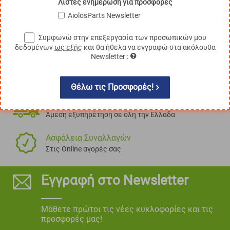
Λίστες ενημέρωση για προσφορές
AiolosParts Newsletter
Συμφωνώ στην επεξεργασία των προσωπικών μου
δεδομένων
ως εξής
και θα ήθελα να εγγραφώ στα ακόλουθα
Newsletter :
100% Αξιόπιστα Ανταλλακτικά
Τα πάντα, για όλες τις μάρκες!
Θέλω τις Προσφορές!
Πανελλαδική Εξυπηρέτηση
Άμεση εξυπηρέτηση σε όλη την Ελλάδα
Ασφάλεια Συναλλαγών
Στις Online αγορές σας
Εγγραφή στο Newsletter
Μάθετε πρώτοι τις νέες κυκλοφορίες και τις
προσφορές μας!