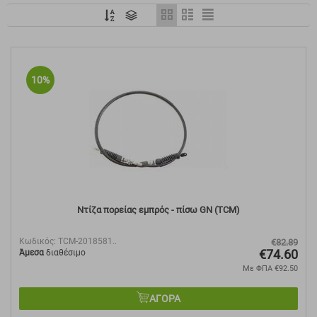
10%
Ντίζα πορείας εμπρός - πίσω GN (TCM)
Κωδικός:
TCM-2018581..
€
82.89
€
74.60
Άμεσα
διαθέσιμο
Με ΦΠΑ
€
92.50
ΑΓΟΡΑ