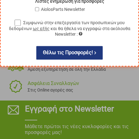
Λίστες ενημέρωση για προσφορές
AiolosParts Newsletter
Συμφωνώ στην επεξεργασία των προσωπικών μου
δεδομένων
ως εξής
και θα ήθελα να εγγραφώ στα ακόλουθα
Newsletter :
100% Αξιόπιστα Ανταλλακτικά
Τα πάντα, για όλες τις μάρκες!
Θέλω τις Προσφορές!
Πανελλαδική Εξυπηρέτηση
Άμεση εξυπηρέτηση σε όλη την Ελλάδα
Ασφάλεια Συναλλαγών
Στις Online αγορές σας
Εγγραφή στο Newsletter
Μάθετε πρώτοι τις νέες κυκλοφορίες και τις
προσφορές μας!