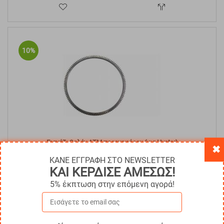
10%
Γρανάζι βολάν ΑΤΜ περονοφόρου (για Hyster)
✖
ΚΑΝΕ ΕΓΓΡΑΦΗ ΣΤΟ NEWSLETTER
Κωδικός:
HYS-2019591
€
206.05
ΚΑΙ ΚΕΡΔΙΣΕ ΑΜΕΣΩΣ!
€
185.44
Άμεσα
διαθέσιμο
5% έκπτωση στην επόμενη αγορά!
Με ΦΠΑ
€
229.95
ΑΓΟΡΑ