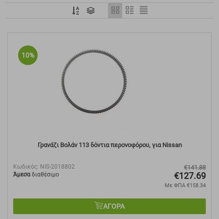
10%
Γρανάζι Βολάν 113 δόντια περονοφόρου, για Nissan
Κωδικός:
NIS-2018802
€
141.88
€
127.69
Άμεσα
διαθέσιμο
Με ΦΠΑ
€
158.34
ΑΓΟΡΑ