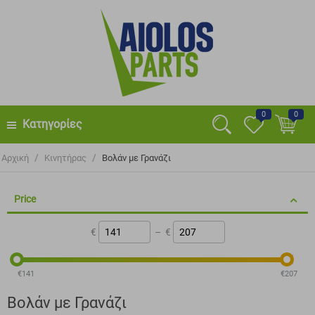
0
0
Κατηγορίες
/
/
Αρχική
Κινητήρας
Βολάν με Γρανάζι
Price
€
–
€
‎€
141
‎€
207
Βολάν με Γρανάζι