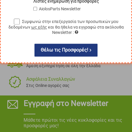
Λίστες ενημέρωση για προσφορές
AiolosParts Newsletter
Συμφωνώ στην επεξεργασία των προσωπικών μου
δεδομένων
ως εξής
και θα ήθελα να εγγραφώ στα ακόλουθα
Newsletter :
100% Αξιόπιστα Ανταλλακτικά
Τα πάντα, για όλες τις μάρκες!
Θέλω τις Προσφορές!
Πανελλαδική Εξυπηρέτηση
Άμεση εξυπηρέτηση σε όλη την Ελλάδα
Ασφάλεια Συναλλαγών
Στις Online αγορές σας
Εγγραφή στο Newsletter
Μάθετε πρώτοι τις νέες κυκλοφορίες και τις
προσφορές μας!