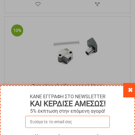
10%
Τεντωτήρας αλυσίδας χρονισμού, Nissan
✖
ΚΑΝΕ ΕΓΓΡΑΦΗ ΣΤΟ NEWSLETTER
Κωδικός:
NIS-2018747
€
48.64
ΚΑΙ ΚΕΡΔΙΣΕ ΑΜΕΣΩΣ!
€
43.78
Άμεσα
διαθέσιμο
5% έκπτωση στην επόμενη αγορά!
Με ΦΠΑ
€
54.29
ΑΓΟΡΑ