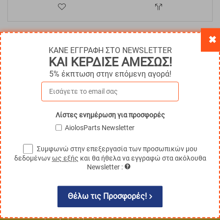
✖
ΚΑΝΕ ΕΓΓΡΑΦΗ ΣΤΟ NEWSLETTER
ΚΑΙ ΚΕΡΔΙΣΕ ΑΜΕΣΩΣ!
100% Αξιόπιστα Ανταλλακτικά
5% έκπτωση στην επόμενη αγορά!
Τα πάντα, για όλες τις μάρκες!
Πανελλαδική Εξυπηρέτηση
Λίστες ενημέρωση για προσφορές
Άμεση εξυπηρέτηση σε όλη την Ελλάδα
AiolosParts Newsletter
Ασφάλεια Συναλλαγών
Στις Online αγορές σας
Συμφωνώ στην επεξεργασία των προσωπικών μου
δεδομένων
ως εξής
και θα ήθελα να εγγραφώ στα ακόλουθα
Newsletter :
Εγγραφή στο Newsletter
Θέλω τις Προσφορές!
Μάθετε πρώτοι τις νέες κυκλοφορίες και τις
προσφορές μας!