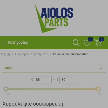
0
0
Κατηγορίες
/
/
Αρχική
Ηλεκτρικά Εξαρτήματα
Χερούλι φις συσσωρευτή
Price
€
–
€
‎€
88
‎€
89
Χερούλι φις συσσωρευτή