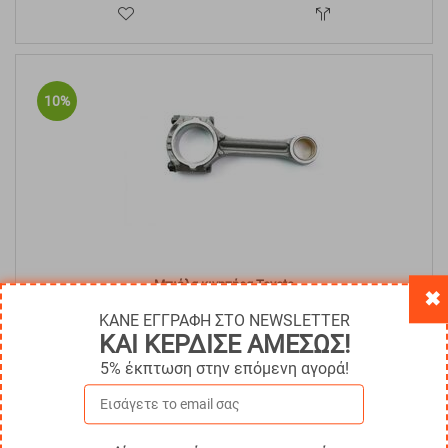
10%
Μπιέλα κινητήρα Toyota
✖
ΚΑΝΕ ΕΓΓΡΑΦΗ ΣΤΟ NEWSLETTER
Κωδικός:
TOY-2019422
€
89.02
ΚΑΙ ΚΕΡΔΙΣΕ ΑΜΕΣΩΣ!
€
80.12
Άμεσα
διαθέσιμο
5% έκπτωση στην επόμενη αγορά!
Με ΦΠΑ
€
99.35
ΑΓΟΡΑ