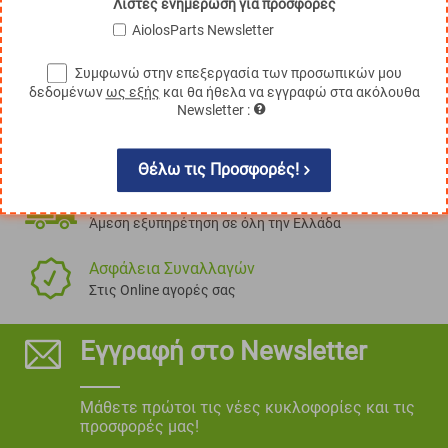
Λίστες ενημέρωση για προσφορές
AiolosParts Newsletter
Συμφωνώ στην επεξεργασία των προσωπικών μου
δεδομένων
ως εξής
και θα ήθελα να εγγραφώ στα ακόλουθα
Newsletter :
100% Αξιόπιστα Ανταλλακτικά
Τα πάντα, για όλες τις μάρκες!
Θέλω τις Προσφορές!
Πανελλαδική Εξυπηρέτηση
Άμεση εξυπηρέτηση σε όλη την Ελλάδα
Ασφάλεια Συναλλαγών
Στις Online αγορές σας
Εγγραφή στο Newsletter
Μάθετε πρώτοι τις νέες κυκλοφορίες και τις
προσφορές μας!