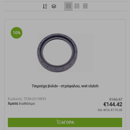
10%
Τσιμούχα βολάν - στρόφαλου, wet clutch
Κωδικός:
TCM-2019893
€
160.47
€
144.42
Άμεσα
διαθέσιμο
Με ΦΠΑ
€
179.08
ΑΓΟΡΑ