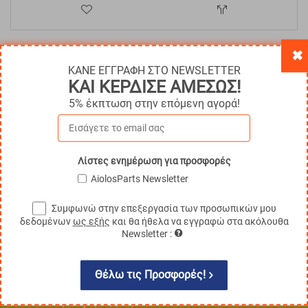
✖
ΚΑΝΕ ΕΓΓΡΑΦΗ ΣΤΟ NEWSLETTER
ΚΑΙ ΚΕΡΔΙΣΕ ΑΜΕΣΩΣ!
100% Αξιόπιστα Ανταλλακτικά
5% έκπτωση στην επόμενη αγορά!
Τα πάντα, για όλες τις μάρκες!
Πανελλαδική Εξυπηρέτηση
Λίστες ενημέρωση για προσφορές
Άμεση εξυπηρέτηση σε όλη την Ελλάδα
AiolosParts Newsletter
Ασφάλεια Συναλλαγών
Στις Online αγορές σας
Συμφωνώ στην επεξεργασία των προσωπικών μου
δεδομένων
ως εξής
και θα ήθελα να εγγραφώ στα ακόλουθα
Newsletter :
Εγγραφή στο Newsletter
Θέλω τις Προσφορές!
Μάθετε πρώτοι τις νέες κυκλοφορίες και τις
προσφορές μας!