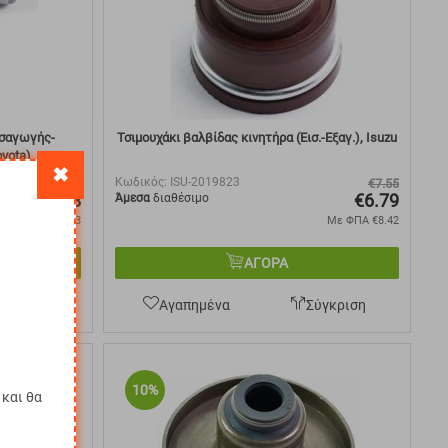
ισαγωγής-
Τσιμουχάκι βαλβίδας κινητήρα (Εισ.-Εξαγ.), Isuzu
yota)
✖
Κωδικός:
ISU-2019823
€
5.31
€
7.55
€
4.78
€
6.79
Άμεσα
διαθέσιμο
Με ΦΠΑ
€
5.93
Με ΦΠΑ
€
8.42
ΑΓΟΡΑ
ύγκριση
Αγαπημένα
Σύγκριση
10%
και θα