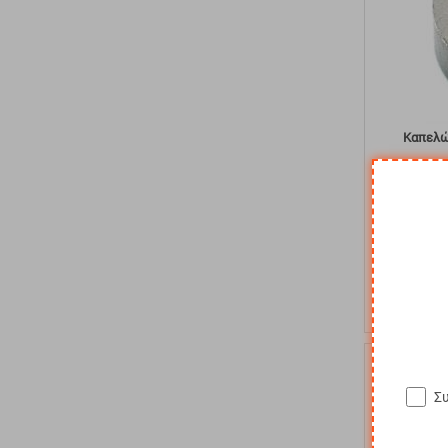
Καπελώ
Κωδικός:
KO
Άμεσα
διαθέ
Αγα
10%
Σ