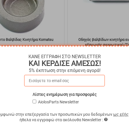
το Βαλβίδας Κινητήρα Komatsu
Οδηγός βαλβίδων κινητήρα ε
εξαγωγής ανυψωτικού (To
M-2017006
Κωδικός:
TOY-2019859
€
11.01
ΚΑΝΕ ΕΓΓΡΑΦΗ ΣΤΟ NEWSLETTER
€
9.91
σιμο
Άμεσα
διαθέσιμο
ΚΑΙ ΚΕΡΔΙΣΕ ΑΜΕΣΩΣ!
Με ΦΠΑ
€
12.29
5% έκπτωση στην επόμενη αγορά!
ΑΓΟΡΑ
ΑΓΟΡΑ
πημένα
Σύγκριση
Αγαπημένα
Σ
Λίστες ενημέρωση για προσφορές
AiolosParts Newsletter
10%
υμφωνώ στην επεξεργασία των προσωπικών μου δεδομένων
ως εξής
ήθελα να εγγραφώ στα ακόλουθα Newsletter :