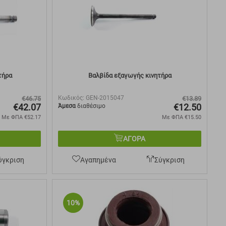
τήρα
Βαλβίδα εξαγωγής κινητήρα
Κωδικός:
GEN-2015047
€
46.75
€
13.89
€
42.07
€
12.50
Άμεσα
διαθέσιμο
Με ΦΠΑ
€
52.17
Με ΦΠΑ
€
15.50
ΑΓΟΡΑ
ύγκριση
Αγαπημένα
Σύγκριση
10%