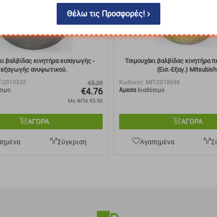
Θέλω τις Προσφορές!
κι βαλβίδας κινητήρα εισαγωγής -
Τσιμουχάκι βαλβίδας κινητήρα 
εξαγωγής ανυψωτικού.
(Εισ.-Εξαγ.) Mitsubish
T-2010335
Κωδικός:
MIT-2018696
€
5.29
€
4.76
σιμο
Άμεσα
διαθέσιμο
Με ΦΠΑ
€
5.90
ΑΓΟΡΑ
ΑΓΟΡΑ
πημένα
Σύγκριση
Αγαπημένα
Σ