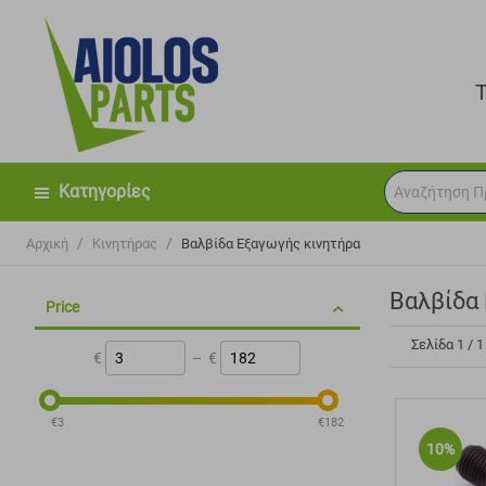
Κατηγορίες
/
/
Αρχική
Κινητήρας
Βαλβίδα Εξαγωγής κινητήρα
Βαλβίδα
Price
Σελίδα 1 / 1
€
–
€
‎€
3
‎€
182
10%