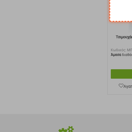
Τσιμουχά
Κωδικός:
MI
Άμεσα
διαθέ
Αγα