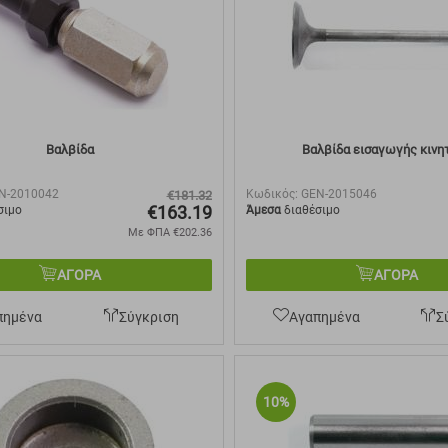
Βαλβίδα
Βαλβίδα εισαγωγής κινη
N-2010042
Κωδικός:
GEN-2015046
€
181.32
€
163.19
σιμο
Άμεσα
διαθέσιμο
Με ΦΠΑ
€
202.36
ΑΓΟΡΑ
ΑΓΟΡΑ
πημένα
Σύγκριση
Αγαπημένα
Σ
10%