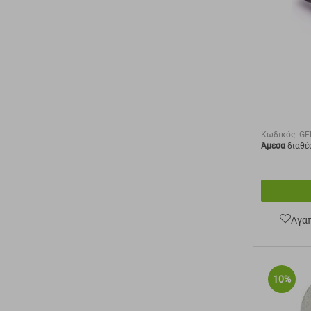
Κωδικός:
GE
Άμεσα
διαθέ
Αγα
10%