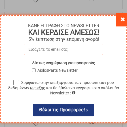
✖
10%
ΚΑΝΕ ΕΓΓΡΑΦΗ ΣΤΟ NEWSLETTER
ΚΑΙ ΚΕΡΔΙΣΕ ΑΜΕΣΩΣ!
5% έκπτωση στην επόμενη αγορά!
Λίστες ενημέρωση για προσφορές
AiolosParts Newsletter
Βαλβίδα Stop περονοφόρου- κλαρκ
Συμφωνώ στην επεξεργασία των προσωπικών μου
δεδομένων
ως εξής
και θα ήθελα να εγγραφώ στα ακόλουθα
Κωδικός:
GEN-2014643
€
28.51
Newsletter :
€
25.66
Άμεσα
διαθέσιμο
Με ΦΠΑ
€
31.82
Θέλω τις Προσφορές!
ΑΓΟΡΑ