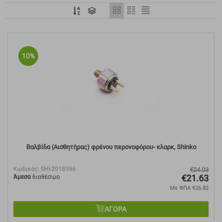
10%
Βαλβίδα (Αισθητήρας) φρένου περονοφόρου- κλαρκ, Shinko
Κωδικός:
SHI-2018596
€
24.03
€
21.63
Άμεσα
διαθέσιμο
Με ΦΠΑ
€
26.82
ΑΓΟΡΑ