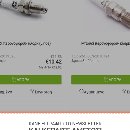
ί περονοφόρου- κλαρκ (Linde)
Μπουζί περονοφόρου- κλαρκ
N-2019526
Κωδικός:
GEN-2010724
€
11.58
€
10.42
σιμο
Άμεσα
διαθέσιμο
Με ΦΠΑ
€
12.92
ΑΓΟΡΑ
ΑΓΟΡΑ
πημένα
Σύγκριση
Αγαπημένα
Σ
ΚΑΝΕ ΕΓΓΡΑΦΗ ΣΤΟ NEWSLETTER