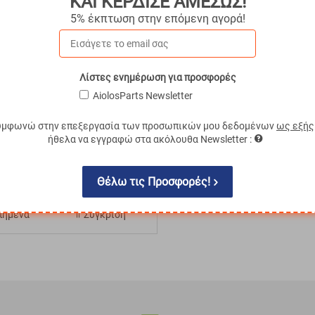
ΚΑΙ ΚΕΡΔΙΣΕ ΑΜΕΣΩΣ!
5% έκπτωση στην επόμενη αγορά!
Λίστες ενημέρωση για προσφορές
AiolosParts Newsletter
γός) μπουζί περονοφόρου- κλαρκ με
τσιμουχάκι (Toyota)
υμφωνώ στην επεξεργασία των προσωπικών μου δεδομένων
ως εξής
Y-2018785
€
3.62
ήθελα να εγγραφώ στα ακόλουθα Newsletter :
€
3.26
σιμο
Με ΦΠΑ
€
4.04
Θέλω τις Προσφορές!
ΑΓΟΡΑ
πημένα
Σύγκριση