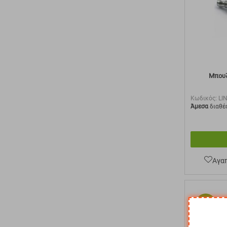
Μπουζ
Κωδικός:
LI
Άμεσα
διαθέ
Αγα
10%