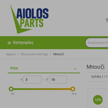
Κατηγορίες
/
/
Αρχική
Ηλεκτρικό σύστημα
Μπουζί
Μπουζί
Price
Σελίδα 1 / 1
€
–
€
‎€
3
‎€
16
10%