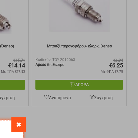
(Denso)
Μπουζί περονοφόρου- κλαρκ, Denso
Κωδικός:
TOY-2019063
€
15.71
€
6.94
€
14.14
€
6.25
Άμεσα
διαθέσιμο
Με ΦΠΑ
€
17.53
Με ΦΠΑ
€
7.75
ΑΓΟΡΑ
ύγκριση
Αγαπημένα
Σύγκριση
✖