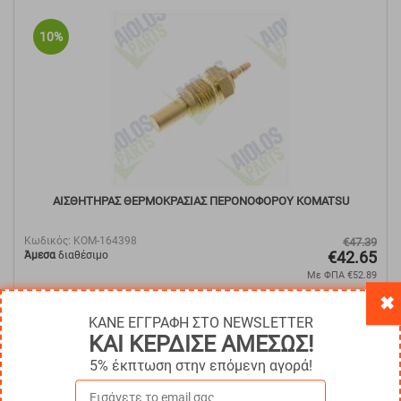
10%
ΑΙΣΘΗΤΗΡΑΣ ΘΕΡΜΟΚΡΑΣΙΑΣ ΠΕΡΟΝΟΦΟΡΟΥ KOMATSU
Κωδικός:
KOM-164398
€
47.39
€
42.65
Άμεσα
διαθέσιμο
Με ΦΠΑ
€
52.89
✖
ΑΓΟΡΑ
ΚΑΝΕ ΕΓΓΡΑΦΗ ΣΤΟ NEWSLETTER
ΚΑΙ ΚΕΡΔΙΣΕ ΑΜΕΣΩΣ!
5% έκπτωση στην επόμενη αγορά!