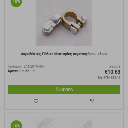
10%
Ακροδέκτης Πόλου Μπαταρίας περονοφόρου- κλαρκ
Κωδικός:
BAT-2019404
€
11.81
€
10.63
Άμεσα
διαθέσιμο
Με ΦΠΑ
€
13.18
ΑΓΟΡΑ
10%