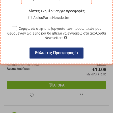
10%
Λίστες ενημέρωση για προσφορές
AiolosParts Newsletter
Συμφωνώ στην επεξεργασία των προσωπικών μου
δεδομένων
ως εξής
και θα ήθελα να εγγραφώ στα ακόλουθα
Newsletter :
Θέλω τις Προσφορές!
Ακροδέκτης Πόλου Μπαταρίας
Κωδικός:
BAT-2019403
€
11.20
€
10.08
Άμεσα
διαθέσιμο
Με ΦΠΑ
€
12.50
ΑΓΟΡΑ