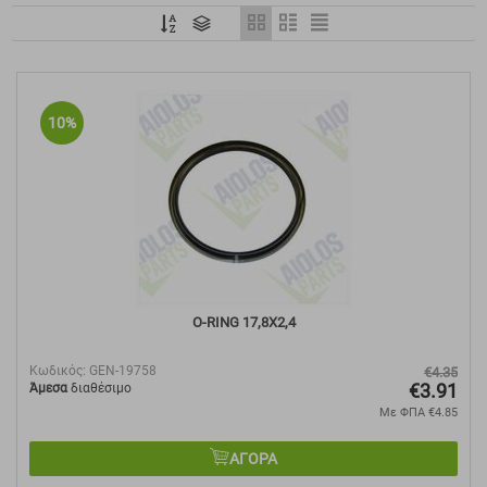
10%
O-RING 17,8X2,4
Κωδικός:
GEN-19758
€
4.35
€
3.91
Άμεσα
διαθέσιμο
Με ΦΠΑ
€
4.85
ΑΓΟΡΑ