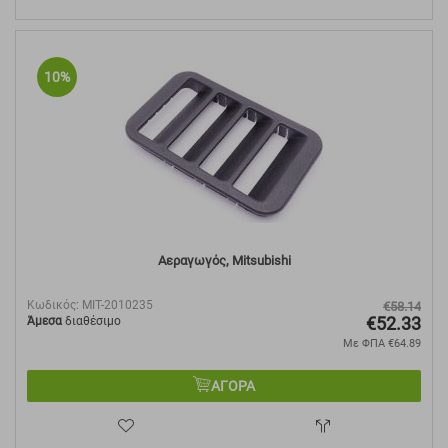
10%
Αεραγωγός, Mitsubishi
Κωδικός:
MIT-2010235
€
58.14
€
52.33
Άμεσα
διαθέσιμο
Με ΦΠΑ
€
64.89
ΑΓΟΡΑ