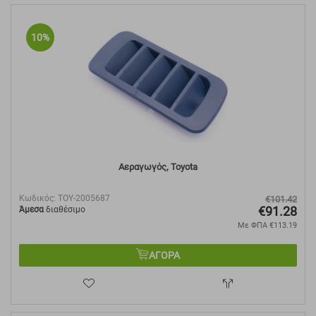
10%
Αεραγωγός, Toyota
Κωδικός:
TOY-2005687
€
101.42
€
91.28
Άμεσα
διαθέσιμο
Με ΦΠΑ
€
113.19
ΑΓΟΡΑ