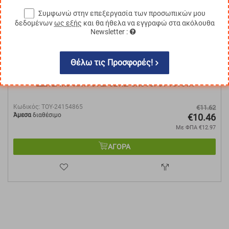
Συμφωνώ στην επεξεργασία των προσωπικών μου
δεδομένων
ως εξής
και θα ήθελα να εγγραφώ στα ακόλουθα
Newsletter :
Θέλω τις Προσφορές!
ΕΣΩΤΕΡΙΚΟ ΦΙΛΤΡΟ ΑΕΡΟΣ ΠΕΡΟΝΟΦΟΡΟΥ TOYOTA
Κωδικός:
TOY-24154865
€
11.62
Άμεσα
διαθέσιμο
€
10.46
Με ΦΠΑ
€
12.97
ΑΓΟΡΑ