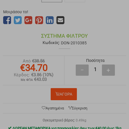
Μοιράσου το!
ΣΎΣΤΗΜΑ ΦΊΛΤΡΟΥ
Κωδικός:
DON-2010385
Ποσότητα
Από
€
38.56
€
34.70
−
+
Κέρδος:
€
3.86
(10%)
€
43.03
Με ΦΠΑ
ΑΓΟΡΑ
Αγαπημένα
Σύγκριση
Ογκομετρικό βάρος:
0.49kg
ΔΩΡΕΑΝ ΜΕΤΑΦΟΡΙΚΑ για παραγγελίες άνω των
€
40.00
έως 2kg