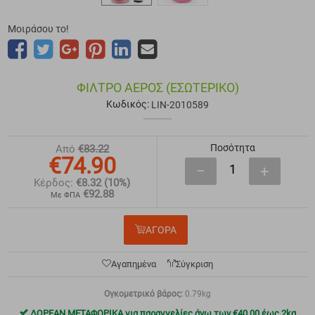
Μοιράσου το!
ΦΊΛΤΡΟ ΑΈΡΟΣ (ΕΣΩΤΕΡΙΚΌ)
Κωδικός:
LIN-2010589
Ποσότητα
Από
€
83.22
€
74.90
−
+
Κέρδος:
€
8.32
(10%)
€
92.88
Με ΦΠΑ
ΑΓΟΡΑ
Αγαπημένα
Σύγκριση
Ογκομετρικό βάρος:
0.79kg
ΔΩΡΕΑΝ ΜΕΤΑΦΟΡΙΚΑ για παραγγελίες άνω των
€
40.00
έως 2kg