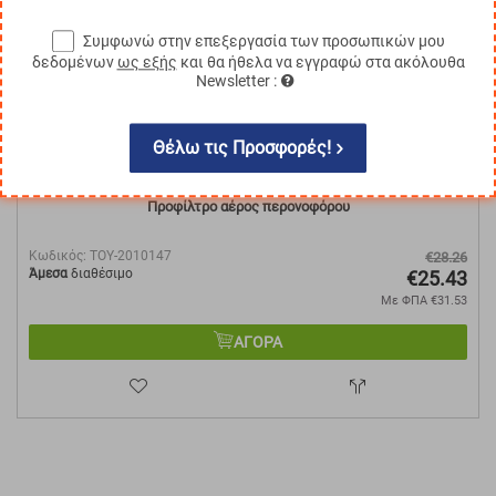
10%
Συμφωνώ στην επεξεργασία των προσωπικών μου
δεδομένων
ως εξής
και θα ήθελα να εγγραφώ στα ακόλουθα
Newsletter :
Θέλω τις Προσφορές!
Προφίλτρο αέρος περονοφόρου
Κωδικός:
TOY-2010147
€
28.26
Άμεσα
διαθέσιμο
€
25.43
Με ΦΠΑ
€
31.53
ΑΓΟΡΑ