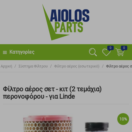
0
0
Κατηγορίες
/
/
/
Αρχική
Σύστημα Φίλτρου
Φίλτρο αέρος (εσωτερικό)
Φίλτρο αέρος σ
Φίλτρο αέρος σετ - κιτ (2 τεμάχια)
περονοφόρου - για Linde
10%