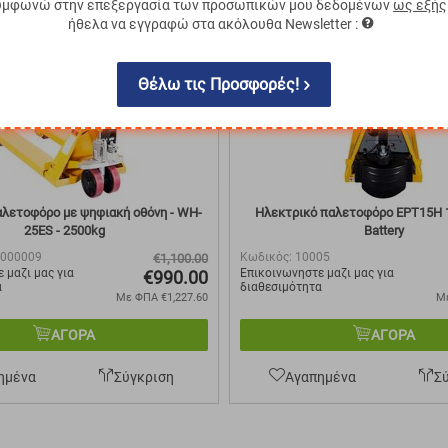
υμφωνώ στην επεξεργασία των προσωπικών μου δεδομένων
ως εξής
ήθελα να εγγραφώ στα ακόλουθα Newsletter :
21%
Θέλω τις Προσφορές!
αλετοφόρο με ψηφιακή οθόνη - WH-
Ηλεκτρικό παλετοφόρο EPT15H 1
25ES - 2500kg
Battery
-000009
Κωδικός:
10005
€
1,100.00
 μαζι μας για
Επικοινωνηστε μαζι μας για
€
990.00
α
διαθεσιμότητα
Με ΦΠΑ
€
1,227.60
Μ
ΑΓΟΡΑ
ΑΓΟΡΑ
ημένα
Σύγκριση
Αγαπημένα
Σ