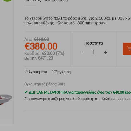
YAN-0000003
Το χειροκίνητο παλετοφόρο είναι για 2.500kg, με 800 x
πολυουρεθάνης. Κλασσικό - 800mm πιρούνι
Από
€
410.00
€
380.00
Ποσότητα
−
+
Κέρδος:
€
30.00
(7%)
€
471.20
Με ΦΠΑ
Αγαπημένα
Σύγκριση
Ογκομετρικό βάρος:
80kg
ΔΩΡΕΑΝ ΜΕΤΑΦΟΡΙΚΑ για παραγγελίες άνω των
€
40.00
έως
Επικοινωνηστε μαζι μας για διαθεσιμότητα
Καλέστε μας στο