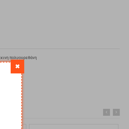
όκκινη πολυουρεθάνη
✖