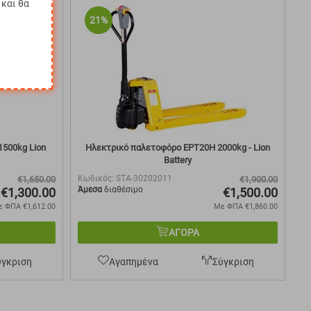
και θα
21%
Ηλ
Κω
Επ
δι
500kg Lion
Ηλεκτρικό παλετοφόρο EPT20H 2000kg - Lion
Battery
Κωδικός:
STA-30202011
€
1,650.00
€
1,900.00
Άμεσα
διαθέσιμο
€
1,300.00
€
1,500.00
ε ΦΠΑ
€
1,612.00
Με ΦΠΑ
€
1,860.00
ΑΓΟΡΑ
ύγκριση
Αγαπημένα
Σύγκριση